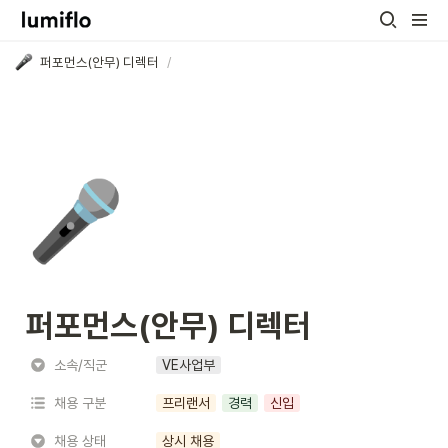
퍼포먼스(안무) 디렉터
/
🎤
퍼포먼스(안무) 디렉터
소속/직군
VE사업부
채용 구분
프리랜서
경력
신입
채용 상태
상시 채용