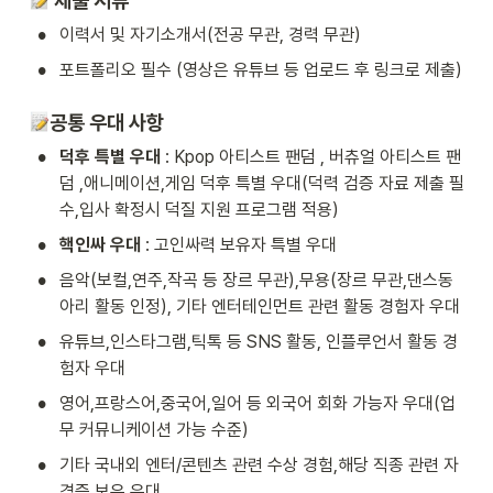
 제출 서류
•
이력서 및 자기소개서(전공 무관, 경력 무관)
•
포트폴리오 필수 (영상은 유튜브 등 업로드 후 링크로 제출)
공통 우대 사항
•
덕후 특별 우대
 : Kpop 아티스트 팬덤 , 버츄얼 아티스트 팬
덤 ,애니메이션,게임 덕후 특별 우대(덕력 검증 자료 제출 필
수,입사 확정시 덕질 지원 프로그램 적용)
•
핵인싸 우대
 : 고인싸력 보유자 특별 우대 
•
음악(보컬,연주,작곡 등 장르 무관),무용(장르 무관,댄스동
아리 활동 인정), 기타 엔터테인먼트 관련 활동 경험자 우대
•
유튜브,인스타그램,틱톡 등 SNS 활동, 인플루언서 활동 경
험자 우대
•
영어,프랑스어,중국어,일어 등 외국어 회화 가능자 우대(업
무 커뮤니케이션 가능 수준)
•
기타 국내외 엔터/콘텐츠 관련 수상 경험,해당 직종 관련 자
격증 보유 우대