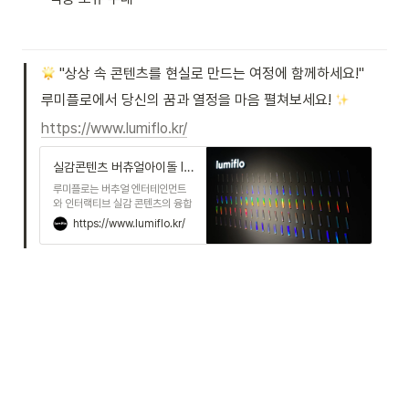
 "상상 속 콘텐츠를 현실로 만드는 여정에 함께하세요!"
루미플로에서 당신의 꿈과 열정을 마음 펼쳐보세요! 
https://www.lumiflo.kr/
실감콘텐츠 버츄얼아이돌 lumiflo 루미플로
루미플로는 버추얼 엔터테인먼트
와 인터랙티브 실감 콘텐츠의 융합
으로 혁신적인 몰입형 공간 경험을
https://www.lumiflo.kr/
제공하는 Immersive Art &
Tech 개발 기업입니다. 실시간 렌
더링, 모션 캡처, 인터랙티브 기술
의 융합으로 전에 없던 실감 경험
을 만들어내며, 이를 통해 모든 크
리에이터들이 상상 속 콘텐츠를 현
실에서 구현할 수 있도록 돕습니
다. Lumiflo is an immersive
art & tech pioneer that
pushes the boundaries of
digital experience through
real-time visualization
technology. Our innovative