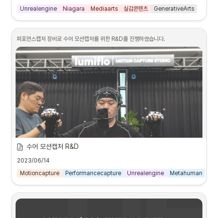
언리얼엔진 기반의 GenerativeArts의 사례가 많지 않아서 내부적으로 언리얼엔진 
Unrealengine
Niagara
Mediaarts
실감콘텐츠
GenerativeArts
5.2에서 Niagara 시스템만을 사용하여 Immersive Particles을 테스트해본 결과
입니다.
향후 관련 프로젝트를 위해 실시간으로 렌더링되는 다양한 나이아가라 기반 파티클과 
퍼포먼스캡처 장비로 수어 모션캡처를 위한 R&D를 진행하였습니다.
센서 기반의 인터랙션과 라이브 퍼포먼스와의 통합등을 R&D하고 있습니다.
수어 모션캡처 R&D
2023/06/14
Motioncapture
Performancecapture
Unrealengine
Metahuman
퍼포먼스 캡처 장비 착용
#Unrealengine #Niagara #GenerativeArts #Mediaarts #미디어아트 #이