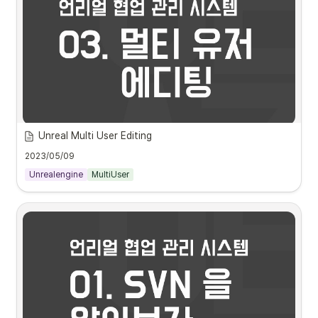
머시브 #immersive
Unreal Multi User Editing
언리얼의 주요 기능 중 Multi User Editing (다중 사용자 편집)을 정리하였
페이셜 캡처
습니다.
2023/05/09
관련 자료 : 
https://docs.unrealengine.com/5.0/en-US/multi-
Unrealengine
MultiUser
user-editing-in-unreal-engine/
언리얼  -  Multi User Editing